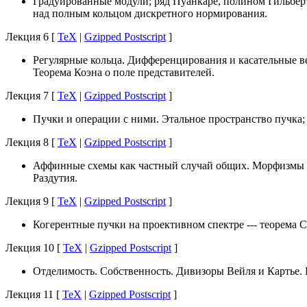
Градуированные модули; ряд Пуанкаре, полином Гильбер
над полным кольцом дискретного нормирования.
Лекция 6 [
TeX
|
Gzipped Postscript
]
Регулярные кольца. Дифференцирования и касательные в
Теорема Коэна о поле представителей.
Лекция 7 [
TeX
|
Gzipped Postscript
]
Пучки и операции с ними. Этальное пространство пучка
Лекция 8 [
TeX
|
Gzipped Postscript
]
Аффинные схемы как частный случай общих. Морфизмы с
Раздутия.
Лекция 9 [
TeX
|
Gzipped Postscript
]
Когерентные пучки на проективном спектре --- теорема 
Лекция 10 [
TeX
|
Gzipped Postscript
]
Отделимость. Собственность. Дивизоры Вейля и Картье. 
Лекция 11 [
TeX
|
Gzipped Postscript
]