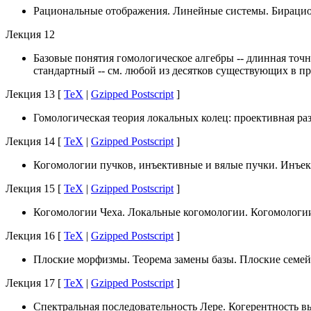
Рациональные отображения. Линейные системы. Бирацион
Лекция 12
Базовые понятия гомологическое алгебры -- длинная точн
стандартный -- см. любой из десятков существующих в п
Лекция 13 [
TeX
|
Gzipped Postscript
]
Гомологическая теория локальных колец: проективная раз
Лекция 14 [
TeX
|
Gzipped Postscript
]
Когомологии пучков, инъективные и вялые пучки. Инъек
Лекция 15 [
TeX
|
Gzipped Postscript
]
Когомологии Чеха. Локальные когомологии. Когомологии 
Лекция 16 [
TeX
|
Gzipped Postscript
]
Плоские морфизмы. Теорема замены базы. Плоские семей
Лекция 17 [
TeX
|
Gzipped Postscript
]
Спектральная последовательность Лере. Когерентность 