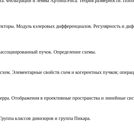
та. Фильтрации и лемма Артина-Риса. Теория размерности. Попо
екторы. Модуль кэлеровых дифференциалов. Регулярность и ди
; ассоциированный пучок. Определение схемы.
хем. Элементарные свойств схем и когерентных пучков; операц
Серра. Отображения в проективные пространства и линейные си
Группа классов дивизоров и группа Пикара.