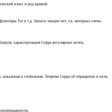
ческий класс и род кривой.
нкторы Tor и т.д. Записи лекции нет, т.к. материал очень
Кошуля, характеризация Серра регулярных колец.
локальная и глобальная. Теорема Серра об обращении в ноль.
лунепрерывности.