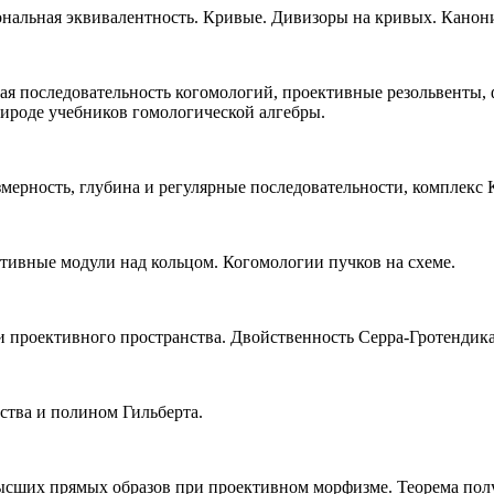
альная эквивалентность. Кривые. Дивизоры на кривых. Канони
ая последовательность когомологий, проективные резольвенты, фу
рироде учебников гомологической алгебры.
мерность, глубина и регулярные последовательности, комплекс 
тивные модули над кольцом. Когомологии пучков на схеме.
проективного пространства. Двойственность Серра-Гротендика, 
ства и полином Гильберта.
высших прямых образов при проективном морфизме. Теорема по