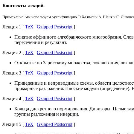
Конспекты лекций.
Примечание: мы используем руссификацию TeXа имени А. Шеня и С. Львовског
Лекция 1 [
TeX
|
Gzipped Postscript
]
Понятие аффинного алгебраического многообразия. Слова
пересечения и результант.
Лекция 2 [
TeX
|
Gzipped Postscript
]
Открытые по Зарисскому множества, локализация, локаль
Лекция 3 [
TeX
|
Gzipped Postscript
]
Приведенные и неприводимые схемы, области целостности
примарные разложения. Плоские модули (определение). 
Лекция 4 [
TeX
|
Gzipped Postscript
]
Кольца дискретного нормирования. Дивизоры. Целые зам
группы разложения и инерции.
Лекция 5 [
TeX
|
Gzipped Postscript
]