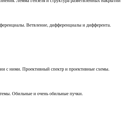
лнения. Лемма Гензеля и структура разветвленных накрытий
фференциалы. Ветвление, дифференциалы и дифферента.
ии с ними. Проективный спектр и проективные схемы.
стемы. Обильные и очень обильные пучки.